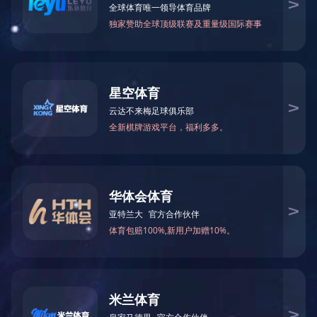
政府要闻
集团新闻
子爱游戏官方网站
中共中央政治局召开会议 研究部署党风廉政建设和
中共中央政治局召开会议研究部署党风廉政建设和反腐败工作中共中央总书
报，研究部署2026年党风廉政建设和反腐败工作。中共中央总书记习近

政府要闻

2025-12-25

855
中央经济工作会议在
中央经济工作会议在北京举行习
在北京举行。中共中央总书记、
日在北京举行。中共中央总书

政府要闻

2025-12-12