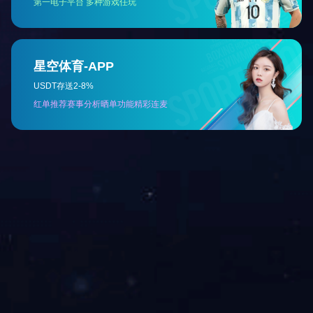

政府要闻

2025-11-08
习近平在听取海南自由贸易港
中共中央总书记、国家主席、
亚11月6日电 中共中央总书记

政府要闻

2025-11-06
爱游戏官方网站
上一页
1
2
3
4
5
下一页
尾页
···
集团