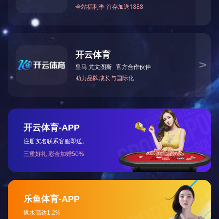
新华社北京12月4日电（记者
谈。12月4日上午，国家主
克龙总统夫妇合影。新华社记者

政府要闻

2025-12-04
习近平：在纪念胡耀邦同志诞辰110周年座谈会上
新华社北京11月20日电在纪念胡耀邦同志诞辰110周年座谈会上的讲话（
同志是久经考验的忠诚的共产主义战士，伟大的无产阶级革命家、政治家

政府要闻

2025-11-20

1079
习近平对全面依法治国工作作出重要指示强调： 坚
习近平对全面依法治国工作作出重要指示强调坚持党的领导人民当家作主
华社北京11月18日电 中共中央总书记、国家主席、中央军委主席习近