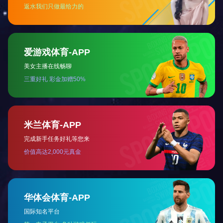

政府要闻

2025-11-18

1143
《求是》杂志发表习近平总书记重要文章 《因地
新华社北京11月15日电 11月16日出版的第22期《求是》杂志将发
年9月至2025年4月期间有关重要论述的节录。文章强调，新质生产力

政府要闻

2025-11-15

1121
习近平在广东考察时强调深入
央总书记、国家主席、中央军
迹陈列。新华社记者 谢环驰 摄