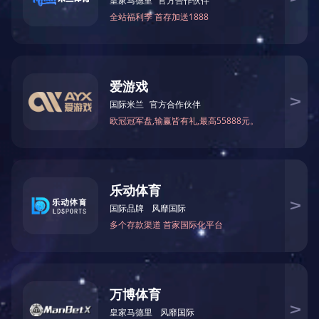
中共中央政治局召开会议分析研究2026年经济工作审议《中国共产党领导
议，分析研究2026年经济工作，审议《中国共产党领导全面依法治国

政府要闻

2025-12-08

1120
习近平出席中法企业
新华社北京12月4日电（记者
幕式并致辞。12月4日中午
摄习近平指出，今年是中法关系

政府要闻

2025-12-05
习近平同法国总统马