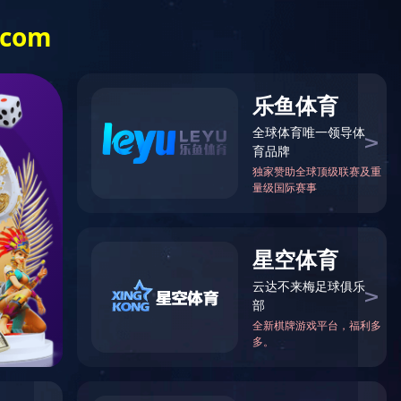
手机版
党的建设
爱游戏官方
平安建设
人力资源
网站