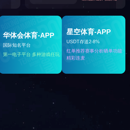
2020-07-02
2020-01-20
2019-12-09
2019-03-25
政策法规
国家政策法规
地方政策法规
扫描二维码