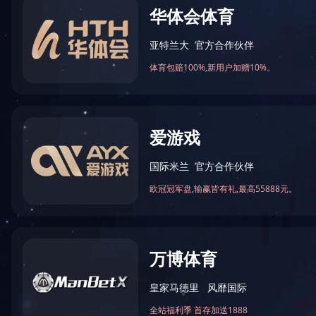
融资业务
公益性业务
经营性业务
招
建投集团2024年第一期中期票据成功发行
稳中有进，建投集团中期票据成功注册
爱游戏官方网站-爱游戏(中国) 2024年度第一
项目收益专项公司债券获批
爱游戏官方网站-爱游戏(中国) 融资工作完美收官
爱游戏官方网站-爱游戏(中国) 融资工作完美收官
聚势赋能 2022年上半年融资工作屡创佳绩
爱游戏官方网站-爱游戏(中国) 融资双响炮 捷报