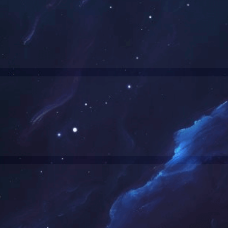
投标业务
期公司债券成功发行
频传振人心