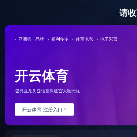
爱游戏官方网站
今天是
欢迎访问爱游戏官方网站-爱游戏(中国) 网站！