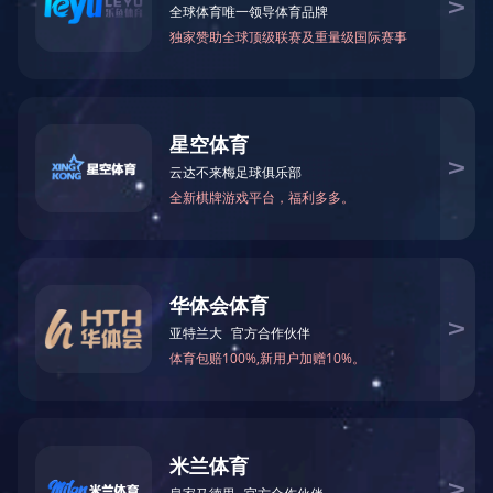
集团简介
组织机构
领导团队
公司荣誉
发展
在加快郑州市城市化发展的背景下，市政府于2003年
州市建设投资总公司的基础上组建成立，公司性质为实体类
资金从事投资活动、城市基础设施的投资建设和运营管
发建设等。
截至2025年9月底，建投集团总资产约534.97亿
司、郑州建投通讯管线有限公司、河南户外广告网络传
开发有限公司、河南东龙控股集团有限公司、郑州农村商
建投集团深耕郑州城市建设领域，先后投资承建郑