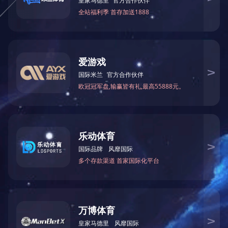
爱游戏官方网站-爱游戏(中国) 积极参加第十一届“安全河南杯
爱游戏官方网站-爱游戏(中国) 市政工程建设管理中心认真开
爱游戏官方网站-爱游戏(中国) 组织开展安全意识专题教育培
爱游戏官方网站-爱游戏(中国) 开展系列宣教活动提升全民国
爱游戏官方网站
上一页
1
2
下一页
尾页
集团
爱游戏官方网站-爱游戏(中国)
集团
地址：河南省郑州市郑东新区平安大道189号
组织
邮编：450046
领导