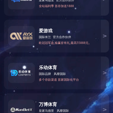
西站路道路工程顺利通过竣工验收
三全路西延工程跨贾鲁河大桥顺利合龙
我市首条海绵城市市政道路顺利通过竣工验收
集团市政道路验收移交工作实现良好开局
爱游戏官方网站
上一页
1
2
3
4
下一页
尾页
集团
爱游戏官方网站-爱游戏(中国)
集团
地址：河南省郑州市郑东新区平安大道189号
组织
邮编：450046
领导