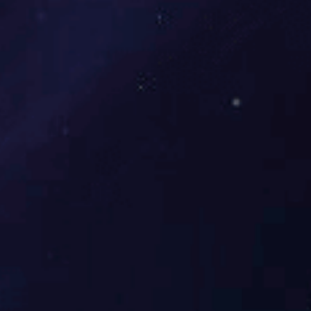
注销等方面的法律手续。
、组织参与、配合、监督爱游戏官方网站-爱游戏(中国) 
、负责对公司范围内各有关单位年度财务报表决算的审计
、完成上级相关部门和公司领导交办的其他事项。
、工程管理部
、拟订爱游戏官方网站-爱游戏(中国) 工程建设管理制度
、代表公司履行项目法人职责，组织实施政府授权、集团
、参与城建项目的规划方案的确定，负责组织规划许可、