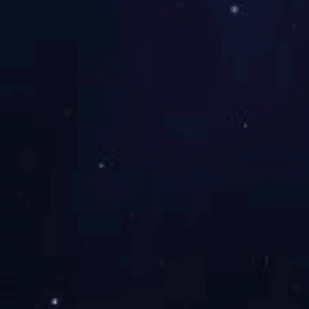
究
4
组
5
6
7
安
8
题
9