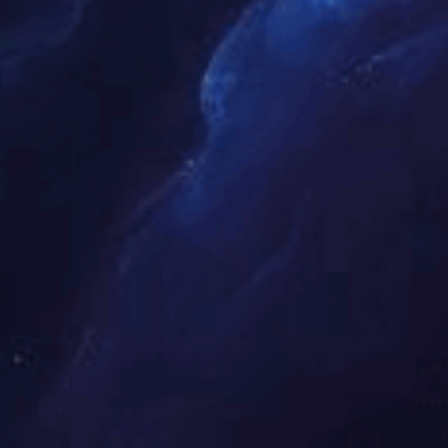
、建立健全爱游戏官方网站-爱游戏(中国) 内部审计制度
方案。
、负责组织对爱游戏官方网站-爱游戏(中国) 及下属单位
；主要领导的任中、离任经济责任审计；公益性项目、经
、监事会交办的专项审计。
、负责爱游戏官方网站-爱游戏(中国) 法律事务工作，研
大决策活动的谈判，向爱游戏官方网站-爱游戏(中国) 领
(中国) 日常的法律宣传、教育工作。
、审核爱游戏官方网站-爱游戏(中国) 各类合同的合规性
阅登记等日常合同档案管理工作。
、经爱游戏官方网站-爱游戏(中国) 董事会授权，协调相