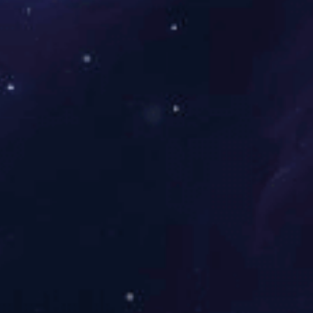
和
6
7
8
四
1
2
3