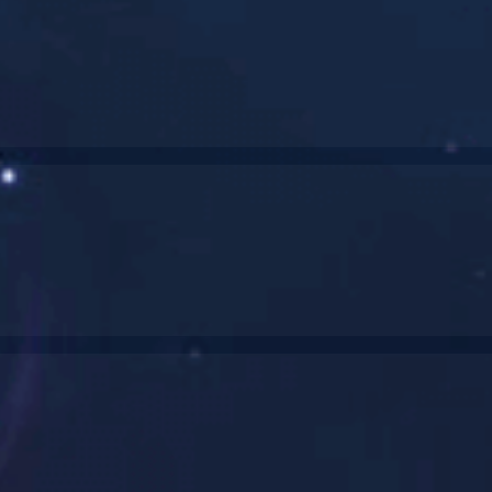
游戏官方网站-爱游戏(中国)
>
信息公开
>
部门概况及职责
部门概况及职
据《郑州市人民政府关于市级政府投融资公司建立现代企
》（郑政文〔2013〕247号）文件精神和爱游戏官方网站
站-爱游戏(中国) 总经理办公会研究，决定对公司组成
划发展部、法务审计部、工程管理部、经营管理部、融资
部9个部门。
、综合管理部