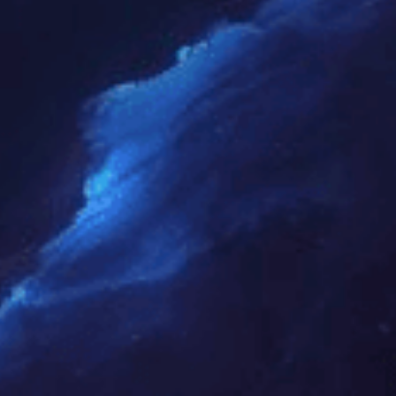
定与修订，指导子公司制定发展战略。
制度及工作流程的制定与修订。
求完成相关任务。
核奖惩办法，并负责考核工作。