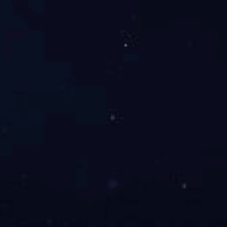
与工程量清单文件的编制、评审和报批工作，
务。
程建设合同的签署和管理工作。
管线迁改工作。
进度、投资控制，协助集团安全管理部门做好
变更的编制，参与解决项目建设中的重大问
作，参与竣工决算编制。