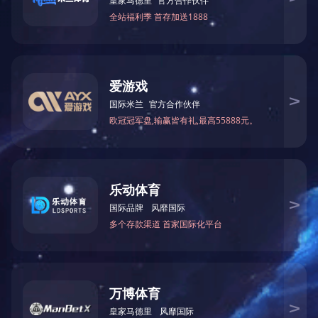
把本文分享给您的朋友：
上一篇：
郑州路桥建设投资集团有限公司
下一篇：
没有了！
集团
爱游戏官方网站-爱游戏(中国)
集团
地址：河南省郑州市郑东新区平安大道189号
组织
邮编：450046
领导