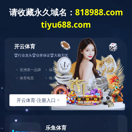
爱游戏官方网站
今天是
欢迎访问爱游戏官方网站-爱游戏(中国) 网站！