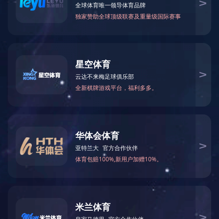
子公司
河
河南省明喆建投实业有限公司，注册资金600万元
企、高端商业写字楼、大型公共场馆的现代物管企业。
公司始终秉承“品质为本，客户至上，共赢共享，至
信息化、标准化、规范化的发展道路，着力打造多门类
化、个性化、菜单式、定制式的服务品牌，高标准开展
生，正在致力成为物业服务领域的开拓者和领军者。
目前在管项目郑州美术馆、档案史志馆位于郑州市
源，提倡回归“古拙”，总结中原艺术品共有的形态要素，
一整体的现代建筑语汇再现华夏文明的神韵。