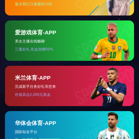
把本文分享给您的朋友：
上一篇：
郑州国际会展有限责任公司
下一篇：
郑州紫藤公馆置业有限公司
集团
爱游戏官方网站-爱游戏(中国)
集团
地址：河南省郑州市郑东新区平安大道189号
组织
邮编：450046
领导
电话：0371-67188871
公司
邮箱：jstzbgs@163.com
发展