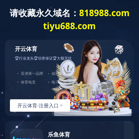
爱游戏官方网站
今天是
欢迎访问爱游戏官方网站-爱游戏(中国) 网站！