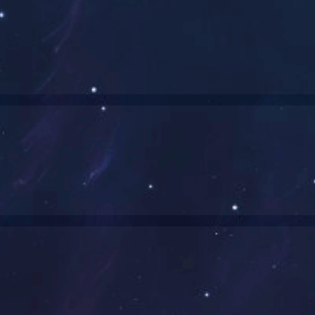
爱游戏官方
奋发新征程——中共郑州建投党委联合党支部
源：联合党支部 编辑：admin 发布日期：2025-08-14 15:04:32 点击数：20
不能忘！”时值纪念中国人民抗日战争暨世界反法西斯战争
开展了以“铭记历史当自强，踔厉奋发新征程”为主题的