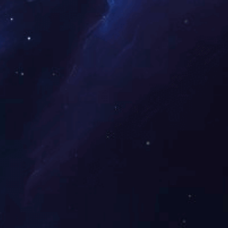
日军南京大屠杀期间真实罪证影像，聚焦于一家名为“吉祥
城的罪证照片公诸于世的血泪故事。
南京照相馆》再一次“冲洗”了南京大屠杀的历史底片，许
意难平，抵御外侮当自强。
绝的英勇抗战，赶走了日本侵略者，最终赢得了胜利。在
繁荣昌盛。今日之中国巍然屹立于世界，强国有我，吾辈
发展的关键时期，联合党支部将充分发挥战斗堡垒作用
进，以实际行动践行“兴企有我、强国有我”的初心使命！