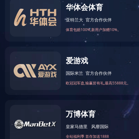
政府要闻
集团新闻
子爱游戏官方网站
铭记历史当自强 踔厉
来
“大好河山，一寸不让，国耻家仇，永
体党员和管线、户外两家公司全体干部职工