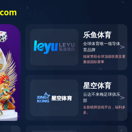
手机版
党的建设
爱游戏官方
平安建设
人力资源
网站