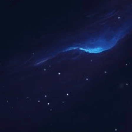
电影《南京照相馆》取材于1937年
绝人寰暴行的殊死抗争，将日军灭绝人性屠
“落后就要挨打，就要当亡国奴”。《
经历了那段山河破碎的苦难岁月，愤恨于胸
中华民族同仇敌忾，历经14年艰苦卓
人民，杀出血雨腥风，冲出艰难困苦，拼出
当前，企业经营正处于爬坡过坎、转型
职工同志们，立足本职，忠勇担当，砥砺奋
把本文分享给您的朋友：