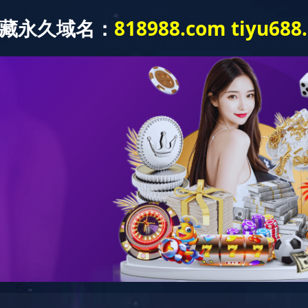
爱游戏官方
爱游戏官方
集团概况
业务工作
网站-爱游
网站
戏(中国)