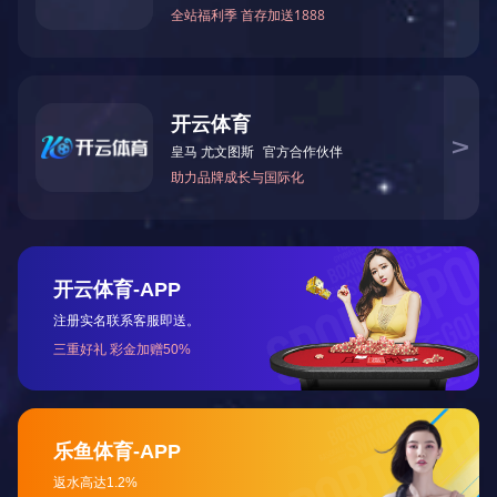
赓续红色血脉，传颂红色经典，沁润滋养身心，激
神。在劈波斩浪的复兴道路上，今日祖国巍然屹立，《