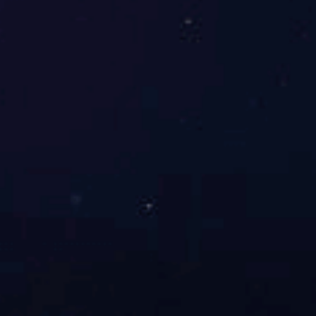
以习近平总书记重要讲话精神为指导，在集团党委的
引，以高质量党建引领国企高质量发展，团结带领广大
郑州实践贡献建投力量。
深入学习和贯彻中央八项规定精神，党支部负责人
讲党课。中央八项规定自2012年颁布以来，一直是
在“人情往来”与“遵规守纪”的界限上存在认识上的模糊
风清则气正，气正则心齐，心齐则事成。深入贯彻
的定力，锲而不舍的精神，持续推进学习教育，让中央