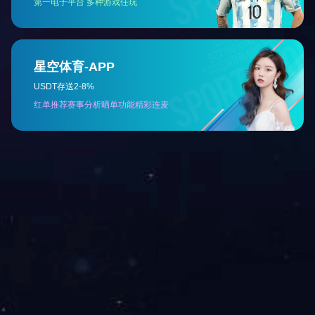
把本文分享给您的朋友：
上一篇：
机关二支部与中建二局二公司中原分公司67高项目支部
下一篇：
没有了！
集团
爱游戏官方网站-爱游戏(中国)
集团