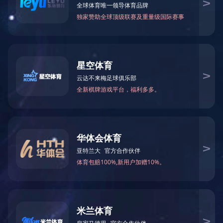
政府要闻
集团新闻
子爱游戏官方网站
爱游戏官方网站-爱游戏(中国
来源：市政建管中心 
“五一”假期临近，为深入贯彻落实国家、省、市关
产专项检查。
在丽水路施工现场，检查组重点查看了丽水路跨东
流程及人员安全培训等工作。检查组强调工程建设要始终
的隐患排查，坚决杜绝违规施工行为，确保工程建设安
在侯寨安置区，检查组实地查看外墙施工现场，详
性、安全绳设置、操作人员持证上岗及日常维保记录等关