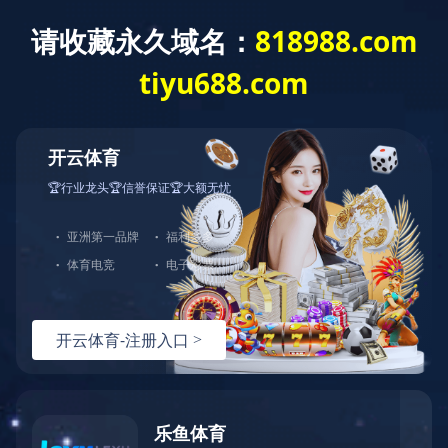
爱游戏官方网站
今天是
欢迎访问爱游戏官方网站-爱游戏(中国) 网站！