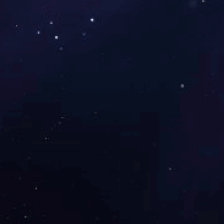
中央和国家机关、人民团体广大党员干部表示
个表率”，努力创造经得起实践、人民、历史检
把本文分享给您的朋友：
上一篇：
总书记的人民情怀 | “为民造福是最大政绩
下一篇：
总书记的人民情怀 | “干事创业一定要树