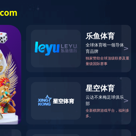
手机版
党的建设
爱游戏官方
平安建设
人力资源
网站