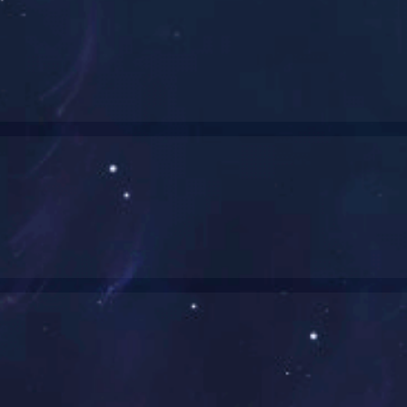
爱
上走在前、作示范 ——中央和国家机关、人
政绩观学习教育
来源：新华社 编辑：admin 发布日期：2026-03-16 10:11:51 点击数：275
、以实干出政绩上走在前、作示范——中央和国家机关、人民团
、执政为民。
央和国家机关、人民团体深入学习贯彻习近平总书记关于树立和
事求是、求真务实，为人民出政绩、以实干出政绩，为实现“十
教育作为坚定拥护“两个确立”、坚决做到“两个维护”的实际行