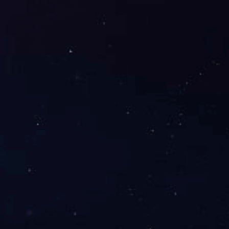
实改上下功夫见成效，走好第一方阵，当好“三
出新贡献。（
新华社记者 范思翔）
责任编辑：
张家祺