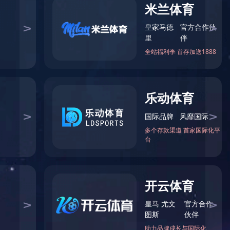
游戏官方网站-爱游戏(中国)
>
爱游戏官方网站
>
政府要闻
民团体扎实开展 树立和践行正确
体扎实开展树立和践行正确政绩观学习教育
践行正确政绩观学习教育的重要讲话和重要指示
五五”良好开局作出贡献。
动，研究制定实施方案，确保学习教育有序开展。